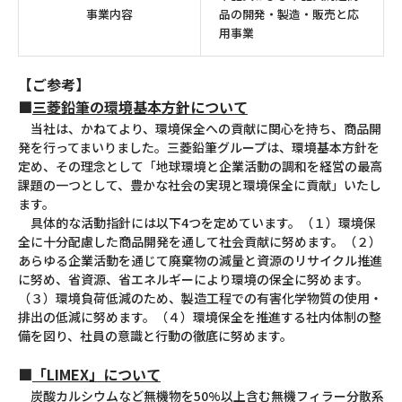
事業内容
品の開発・製造・販売と応
用事業
【ご参考】
■
三菱鉛筆の環境基本方針について
当社は、かねてより、環境保全への貢献に関心を持ち、商品開
発を行ってまいりました。三菱鉛筆グループは、環境基本方針を
定め、その理念として「地球環境と企業活動の調和を経営の最高
課題の一つとして、豊かな社会の実現と環境保全に貢献」いたし
ます。
具体的な活動指針には以下4つを定めています。（１）環境保
全に十分配慮した商品開発を通して社会貢献に努めます。（２）
あらゆる企業活動を通じて廃棄物の減量と資源のリサイクル推進
に努め、省資源、省エネルギーにより環境の保全に努めます。
（３）環境負荷低減のため、製造工程での有害化学物質の使用・
排出の低減に努めます。（４）環境保全を推進する社内体制の整
備を図り、社員の意識と行動の徹底に努めます。
■
「LIMEX」について
炭酸カルシウムなど無機物を50%以上含む無機フィラー分散系