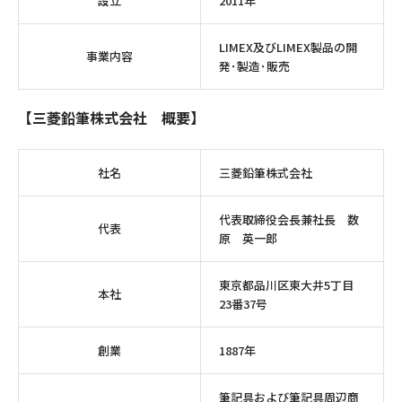
設立
2011年
LIMEX及びLIMEX製品の開
事業内容
発･製造･販売
【三菱鉛筆株式会社 概要】
社名
三菱鉛筆株式会社
代表取締役会長兼社長 数
代表
原 英一郎
東京都品川区東大井5丁目
本社
23番37号
創業
1887年
筆記具および筆記具周辺商