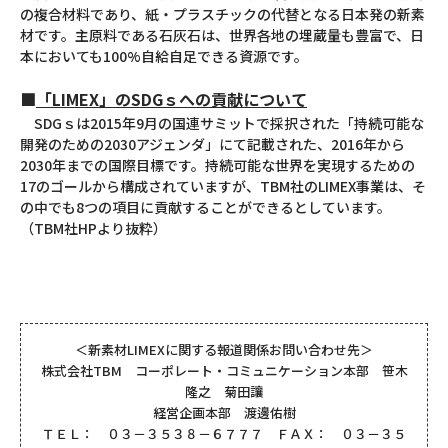
の複合材料であり、紙・プラスチックの代替となる日本発の新素
材です。主原料である石灰石は、世界各地の埋蔵量も豊富で、日
本においても100%自給自足できる資源です。
■
「LIMEX」のSDGｓへの貢献について
SDGｓは2015年9月の国連サミットで採択された「持続可能な
開発のための2030アジェンダ」にて記載された、2016年から
2030年までの国際目標です。持続可能な世界を実現するための
17のゴールから構成されていますが、TBM社のLIMEX事業は、そ
の中でも8つの項目に貢献することができるとしています。
（TBM社HPより抜粋）
＜新素材LIMEXに関する報道関係お問い合わせ先＞
株式会社TBM コーポレート・コミュニケーション本部 笹木
隆之 菊田讓
経営企画本部 渡邊佑樹
ＴＥＬ： ０３－３５３８－６７７７ ＦＡＸ： ０３－３５