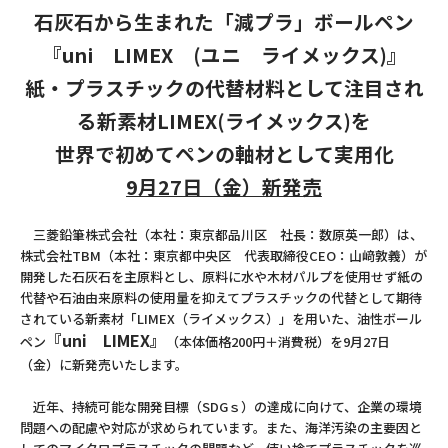
石灰石から生まれた「減プラ」ボールペン
『uni LIMEX (ユニ ライメックス)』
紙・プラスチックの代替材料として注目され
る新素材LIMEX(ライメックス)を
世界で初めてペンの軸材として実用化
9月27日（金）新発売
三菱鉛筆株式会社（本社：東京都品川区 社長：数原英一郎）は、
株式会社TBM（本社：東京都中央区 代表取締役CEO：山﨑敦義）が
開発した石灰石を主原料とし、原料に水や木材パルプを使用せず紙の
代替や石油由来原料の使用量を抑えてプラスチックの代替として期待
されている新素材「LIMEX（ライメックス）」を用いた、油性ボール
『uni LIMEX』
ペン
（本体価格200円＋消費税）を9月27日
（金）に新発売いたします。
近年、持続可能な開発目標（SDGｓ）の達成に向けて、企業の環境
問題への配慮や対応が求められています。また、海洋汚染の主要因と