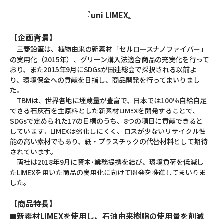
『uni LIMEX』
【企画背景】
三菱鉛筆は、植物由来の新素材「セルロースナノファイバー」
の実用化（2015年）、グリーン購入法適合商品の充実化を行って
おり、また2015年9月にSDGsが国連総会で採択される以前よ
り、環境保全への貢献を目指し、商品開発を行ってまいりまし
た。
TBMは、世界各地に埋蔵量が豊富で、日本では100％自給自足
できる石灰石を主原料とした新素材LIMEXを開発することで、
SDGsで定められた17の目標のうち、8つの項目に貢献できると
しています。LIMEXは劣化しにくく、ロスが少ないリサイクル性
能の高い素材でもあり、紙・プラスチックの代替材料として期待
されています。
両社は2018年9月に資本･業務提携を結び、環境負荷を低減し
たLIMEXを用いた商品の実用化に向けて開発を推進してまいりま
した。
【商品特長】
新素材LIMEXを使用し、石油由来樹脂の使用量を削減
■