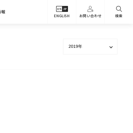
情報
ENGLISH
お問い合わせ
検索
・シーンでさがす
主要関係会社
めコンテンツ
カタログ
事業内容
のオマケ図鑑
サステナビリティ
つなんでもQ＆A
採用情報
教えるテクニック集