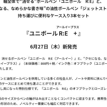
軸全体で“消せる”ボールペン「ユニボール R:E」と、
になる、なめらかな書き味”の油性ボールペン「ジェットスト
持ち運びに便利なケース入り3本セット
アールイープラス
『ユニボール
R:E +
』
6月27日（木）新発売
消せるボールペン『ユニボール R:E（アールイー）』と、“クセになる、な
ルイープラス）』（本体価格：800円＋税／インク色：オフブラック（ユニボー
いたします。
ペンと油性ボールペンを併用している多くの社会人が、ノートや資料に挟んで
つのケースにまとめて持ち運ぶことができます。
し具になった特別仕様です。『ユニボール R:E』のオフブラックとローズ
のサイズからペンの軸がはみ出すことなくコンパクトに収まります。携帯性
い形状のため、ノベルティー需要にも幅広く対応できます。