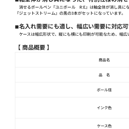
消せるボールペン『ユニボール R:E』は軸全体が消し具にな
『ジェットストリーム』の黒の3本がセットになっています。
名入れ需要にも適し、幅広い需要に対応可
■
ケースは幅広形状で、縦にも横にも印刷が可能なため、幅広
【 商品概要 】
商品名
品 名
ボール径
インク色
ケース色