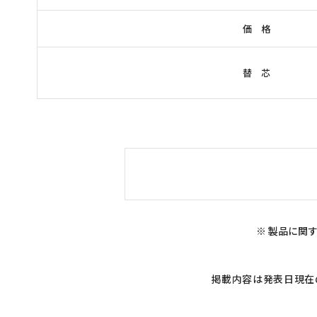
価 格
替 芯
※ 製品に関す
掲載内容は発表日現在