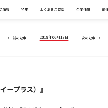
品情報
特集
よくあるご質問
企業情報
IR
経営方針
新商品
IRニュース
ごあいさつ
株式情報
目的
2019年06月13日
前の記事
次の記事
おすす
プレスリリース
ブランド・シリーズでさがす
IRライブラリ
三菱鉛筆のあゆみ
経営情報
総合
懐かし
uniの歴史
会社概要
カテゴリーでさがす
IRカレンダー
事業所・販売会社情報
えんぴ
プロが
えんぴつ工場見学
Lakit
ルイープラス）』