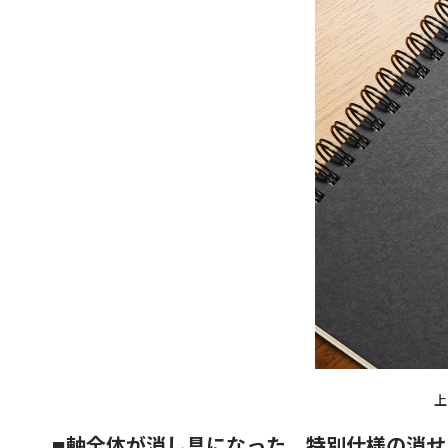
上
軸全体が消し具になった、特別仕様の消せ
■