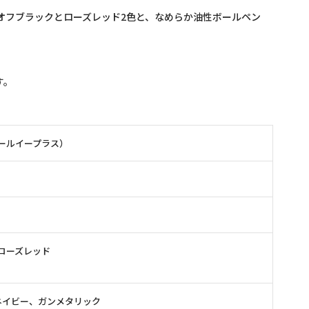
オフブラックとローズレッド2色と、なめらか油性ボールペン
す。
 アールイープラス）
、ローズレッド
ネイビー、ガンメタリック