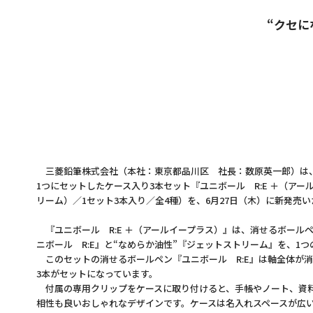
“クセ
三菱鉛筆株式会社（本社：東京都品川区 社長：数原英一郎）は、
1つにセットしたケース入り3本セット『ユニボール R:E ＋（アー
リーム）／1セット3本入り／全4種）を、6月27日（木）に新発売
『ユニボール R:E ＋（アールイープラス）』は、消せるボール
ニボール R:E』と“なめらか油性”『ジェットストリーム』を、1
このセットの消せるボールペン『ユニボール R:E』は軸全体が消
3本がセットになっています。
付属の専用クリップをケースに取り付けると、手帳やノート、資料
相性も良いおしゃれなデザインです。ケースは名入れスペースが広