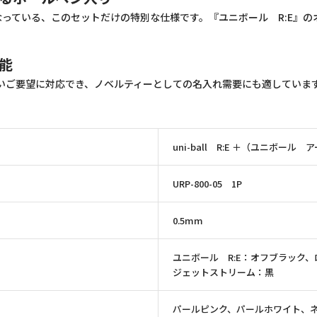
っている、このセットだけの特別な仕様です。『ユニボール R:E』の
能
いご要望に対応でき、ノベルティーとしての名入れ需要にも適していま
uni-ball R:E ＋（ユニボール
URP-800-05 1P
0.5mm
ユニボール R:E：オフブラック
ジェットストリーム：黒
パールピンク、パールホワイト、