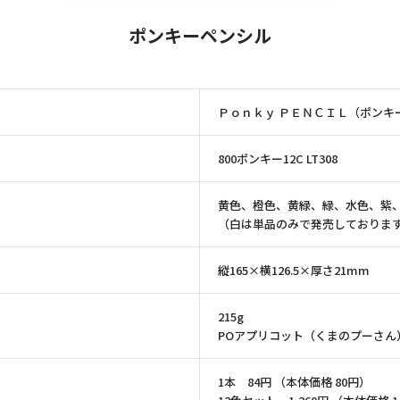
ポンキーペンシル
Ｐｏｎｋｙ ＰＥＮＣＩＬ（ポンキ
800ポンキー12C LT308
黄色、橙色、黄緑、緑、水色、紫
（白は単品のみで発売しておりま
縦165×横126.5×厚さ21mm
215g
POアプリコット（くまのプーさん
1本 84円 （本体価格 80円）