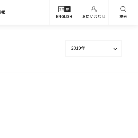
情報
ENGLISH
お問い合わせ
検索
・シーンでさがす
主要関係会社
めコンテンツ
カタログ
事業内容
のオマケ図鑑
サステナビリティ
つなんでもQ＆A
採用情報
教えるテクニック集