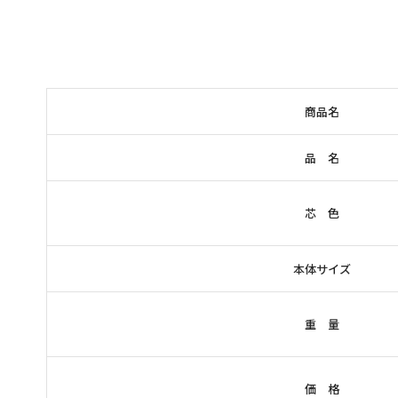
商品名
品 名
芯 色
本体サイズ
重 量
価 格