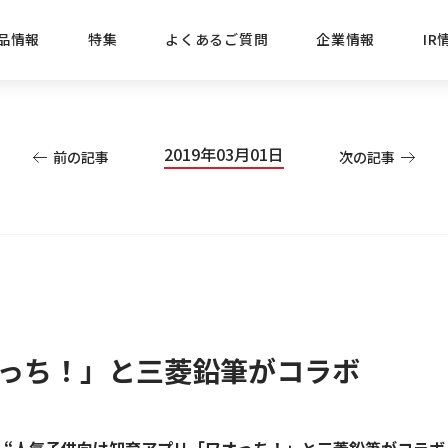
品情報
特集
よくあるご質問
企業情報
IR
経営方針
新商品
IRニュース
ごあいさつ
株式情報
目的
2019年03月01日
前の記事
次の記事
おすす
プレスリリース
ブランド・シリーズでさがす
IRライブラリ
三菱鉛筆のあゆみ
経営情報
総合
懐かし
uniの歴史
会社概要
カテゴリーでさがす
IRカレンダー
事業所・販売会社情報
えんぴ
プロが
えんぴつ工場見学
Lakit
っち！」と三菱鉛筆がコラボ