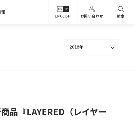
情報
ENGLISH
お問い合わせ
検索
・シーンでさがす
主要関係会社
めコンテンツ
カタログ
事業内容
のオマケ図鑑
サステナビリティ
つなんでもQ＆A
採用情報
教えるテクニック集
新商品『LAYERED（レイヤー