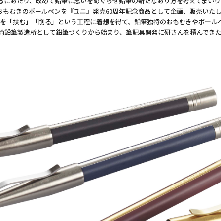
るにあたり、改めて鉛筆に思いをめぐらせ鉛筆の新たなあり方を考えてまいり
おもむきのボールペンを『ユニ』発売60周年記念商品として企画、販売いた
を「挟む」「削る」という工程に着想を得て、鉛筆独特のおもむきやボール
眞崎鉛筆製造所として鉛筆づくりから始まり、筆記具開発に研さんを積んでき