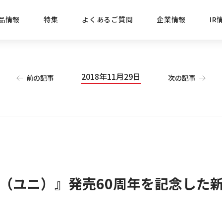
品情報
特集
よくあるご質問
企業情報
IR
経営方針
新商品
IRニュース
ごあいさつ
株式情報
目的
2018年11月29日
前の記事
次の記事
おすす
プレスリリース
ブランド・シリーズでさがす
IRライブラリ
三菱鉛筆のあゆみ
経営情報
総合
懐かし
uniの歴史
会社概要
カテゴリーでさがす
IRカレンダー
事業所・販売会社情報
えんぴ
プロが
えんぴつ工場見学
Lakit
筆『uni（ユニ）』発売60周年を記念した