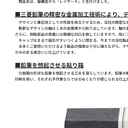
商品名は、層構造から「レイヤード」と名付けました。
■三菱鉛筆の精密な金属加工技術により、
デザインと筆記具としての性能を両立させるため、当社の精密な金
斬新なデザインの軸は１本の金属棒から削り出しています。軸の金
さらに、樹脂部品の表面には微細な凹凸を施していますので、指に
キャップはまるで磁石がすいつくように閉まる、今までの当社製
末永くご愛用いただけるよう製品の強度は十分に備えながら、デザ
かみのある風合いに仕上げています。
■鉛筆を想起させる貼り箱
化粧箱の形状も鉛筆を想起させる工夫を凝らしています。鉛筆の軸
印刷を用い、それぞれ手作業ならではのぬくもりが感じられる仕上