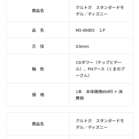
クルトガ スタンダードモ
商品名
デル／ディズニー
品 名
M5-650DS １P
芯 径
0.5mm
CDタワー（チップとデー
軸 色
ル）、PHアース（くまのプ
ーさん）
1本 本体価格650円 ＋ 消
価 格
費税
クルトガ スタンダードモ
商品名
デル／ディズニー