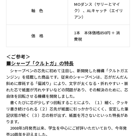
MOダンス（サリーとマイ
軸 色
ク） 、ALキャッチ（エイリ
アン）
1本 本体価格850円 ＋ 消
価 格
費税
＜ご参考＞
■シャープ「クルトガ」の特長
シャープペンの芯先に初めて注目し、新開発した機構「クルトガエ
ンジン」を搭載した商品です。従来のシャープペンは、芯がだんだん
斜めに摩耗する「偏減り」により、文字が太くなる・折れやすい・崩
れた芯で紙面が汚れやすいなどの問題があり、その解決のために、芯
自体を回転させる機構を開発しました。
書くたびに芯が少しずつ回転することにより、（１）細く、クッキ
リ書き続けられる（２）芯先が紙面に引っかかりにくく、安定した筆
記状態が続く（３）芯の粉が出ず、紙面を汚さないといった特長があ
ります。
2008年3月発売以来、学生を中心にご好評いただいており、今年発
売10周年を迎えました。