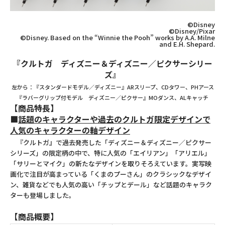
©Disney
©Disney/Pixar
©Disney. Based on the “Winnie the Pooh” works by A.A. Milne
and E.H. Shepard.
『クルトガ ディズニー＆ディズニー／ピクサーシリー
ズ』
左から：『スタンダードモデル／ディズニー』ARスリープ、CDタワー、PHアース
『ラバーグリップ付モデル ディズニー／ピクサー』MOダンス、ALキャッチ
【商品特長】
■
話題のキャラクターや過去のクルトガ限定デザインで
人気のキャラクターの軸デザイン
『クルトガ』で過去発売した「ディズニー＆ディズニー／ピクサー
シリーズ」の限定柄の中で、特に人気の「エイリアン」「アリエル」
「サリーとマイク」の新たなデザインを取りそろえています。実写映
画化で注目が高まっている「くまのプーさん」のクラシックなデザイ
ン、雑貨などでも人気の高い「チップとデール」など話題のキャラク
ターも登場しました。
【商品概要】