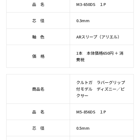
品 名
M3-650DS １P
芯 径
0.3mm
軸 色
ARスリープ（アリエル）
1本 本体価格650円 ＋ 消
価 格
費税
クルトガ ラバーグリップ
商品名
付モデル ディズニー／ピ
クサー
品 名
M5-856DS １P
芯 径
0.5mm