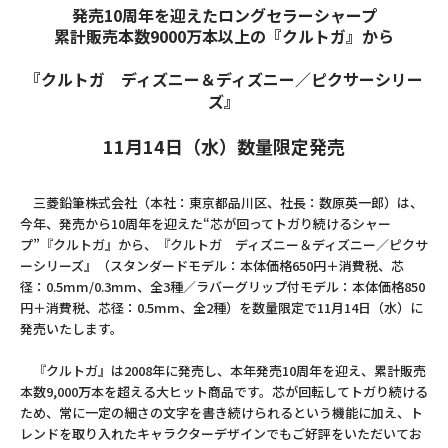
発売10周年を迎えたロングセラーシャープ
累計販売本数9000万本以上の『クルトガ』から
『クルトガ ディズニー＆ディズニー／ピクサーシリー
ズ』
11月14日（水）数量限定発売
三菱鉛筆株式会社（本社：東京都品川区、社長：数原英一郎）は、
今年、発売から10周年を迎えた“芯が回ってトガり続けるシャー
プ”『クルトガ』から、『クルトガ ディズニー＆ディズニー／ピクサ
ーシリーズ』（スタンダードモデル：本体価格650円＋消費税、芯
径：0.5mm/0.3mm、全3種／ラバーグリップ付モデル：本体価格850
円＋消費税、芯径：0.5mm、全2種）を数量限定で11月14日（水）に
発売いたします。
『クルトガ』は2008年に発売し、本年発売10周年を迎え、累計販売
本数9,000万本を超える大ヒット商品です。芯が回転してトガり続ける
ため、常に一定の細さの文字を書き続けられるという機能に加え、ト
レンドを取り入れたキャラクターデザインでもご好評をいただいてお