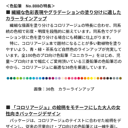
＜色鉛筆 No.888の特長＞
■
繊細な色彩表現やグラデーションの塗り分けに適した
カラーラインアップ
繊細な描画を塗り分けるコロリアージュの特長に合わせ、同系
統の色相で彩度・明度を段階的に揃えています。同系色でグラデ
ーション状に色を塗り分ける場合にも綺麗に仕上がります。
特に、コロリアージュ本で題材になることが多い動植物を塗り
やすいよう、青・緑・茶系など自然色のラインアップが充実して
います。全100色のプロ向け色鉛筆『ユニカラー』をはじめ、児
童～プロ向けまで幅広くご愛用頂いている三菱鉛筆の色鉛筆芯の
中から、コロリアージュに最適な36色を厳選しています。
画像：36色 カラーラインアップ
■
「コロリアージュ」の絵柄をモチーフにした大人の女
性向きパッケージデザイン
パッケージは、コロリアージュのテイストに合わせた絵柄をデ
ザインし、従来の児童向け・プロ向けの色鉛筆とは一線を画し