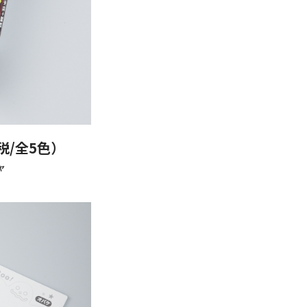
税/全5色）
ャ