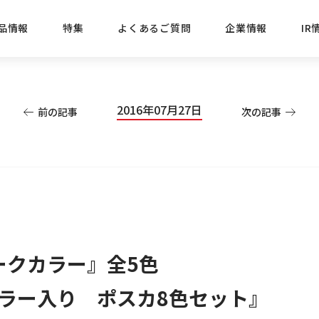
品情報
特集
よくあるご質問
企業情報
IR
経営方針
新商品
IRニュース
ごあいさつ
株式情報
目的
2016年07月27日
前の記事
次の記事
おすす
プレスリリース
ブランド・シリーズでさがす
IRライブラリ
三菱鉛筆のあゆみ
経営情報
総合
懐かし
uniの歴史
会社概要
カテゴリーでさがす
IRカレンダー
事業所・販売会社情報
えんぴ
プロが
えんぴつ工場見学
Lakit
ークカラー』全5色
カラー入り ポスカ8色セット』