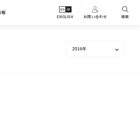
情報
ENGLISH
お問い合わせ
検索
・シーンでさがす
主要関係会社
めコンテンツ
カタログ
事業内容
のオマケ図鑑
サステナビリティ
つなんでもQ＆A
採用情報
教えるテクニック集