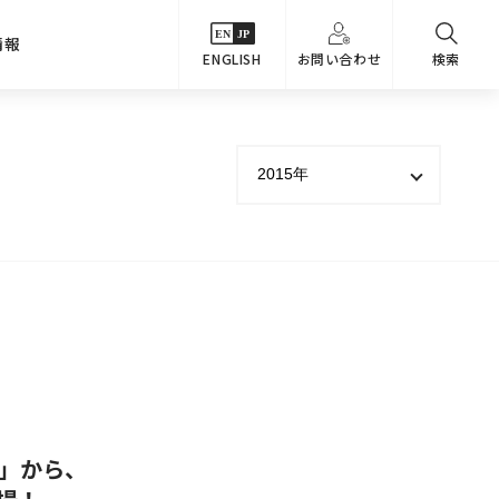
情報
ENGLISH
お問い合わせ
検索
・シーンでさがす
主要関係会社
めコンテンツ
カタログ
事業内容
のオマケ図鑑
サステナビリティ
つなんでもQ＆A
採用情報
教えるテクニック集
」から、