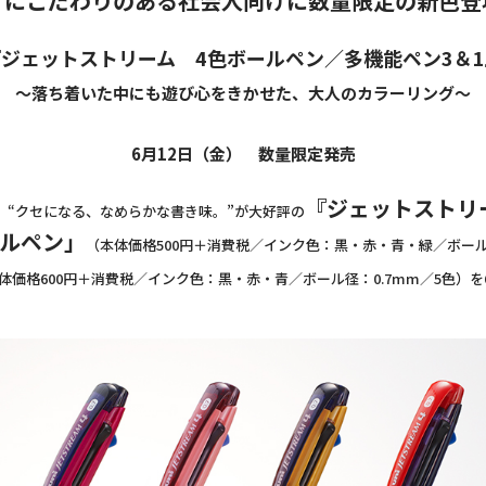
ノにこだわりのある社会人向けに数量限定の新色登
『ジェットストリーム 4色ボールペン／多機能ペン3＆1
～落ち着いた中にも遊び心をきかせた、大人のカラーリング～
6月12日（金） 数量限定発売
『ジェットストリ
“クセになる、なめらかな書き味。”が大好評の
ールペン」
（本体価格500円＋消費税／インク色：黒・赤・青・緑／ボール
体価格600円＋消費税／インク色：黒・赤・青／ボール径：0.7mm／5色）