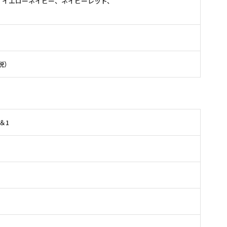
、イエローネイビー、ネイビーレッド、
費税）
＆1