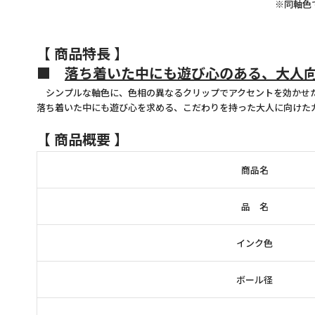
※同軸色
【 商品特長 】
■
落ち着いた中にも遊び心のある、大人
シンプルな軸色に、色相の異なるクリップでアクセントを効かせ
落ち着いた中にも遊び心を求める、こだわりを持った大人に向けた
【 商品概要 】
商品名
品 名
インク色
ボール径