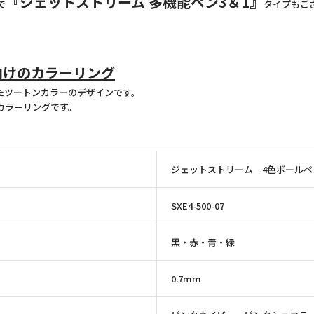
『ジェットストリーム 多機能ペン3＆1』
で
タイプもご
向けのカラーリング
たツートンカラーのデザインです。
カラーリングです。
ジェットストリーム 4色ボールペ
SXE4-500-07
黒・赤・青・緑
0.7mm