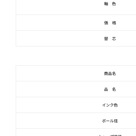
軸 色
価 格
替 芯
商品名
品 名
インク色
ボール径