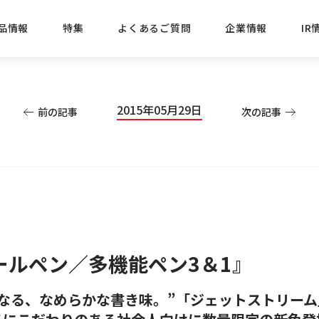
品情報
特集
よくあるご質問
企業情報
IR
経営方針
新商品
IRニュース
ごあいさつ
株式情報
目的
2015年05月29日
前の記事
次の記事
おすす
プレスリリース
ブランド・シリーズでさがす
IRライブラリ
三菱鉛筆のあゆみ
経営情報
総合
懐かし
uniの歴史
会社概要
カテゴリーでさがす
IRカレンダー
事業所・販売会社情報
えんぴ
プロが
えんぴつ工場見学
Lakit
ールペン／多機能ペン3＆1』
になる、なめらかな書き味。”「ジェットストリーム