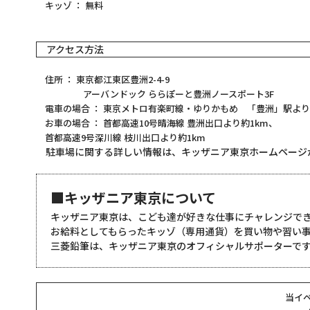
キッゾ ： 無料
アクセス方法
住所 ： 東京都江東区豊洲2-4-9
アーバンドック ららぽーと豊洲ノースポート3F
電車の場合 ： 東京メトロ有楽町線・ゆりかもめ 「豊洲」駅より
お車の場合 ： 首都高速10号晴海線 豊洲出口より約1km、
首都高速9号深川線 枝川出口より約1km
駐車場に関する詳しい情報は、
キッザニア東京ホームページ
■キッザニア東京について
キッザニア東京は、こども達が好きな仕事にチャレンジで
お給料としてもらったキッゾ（専用通貨）を買い物や習い
三菱鉛筆は、キッザニア東京のオフィシャルサポーターで
当イ