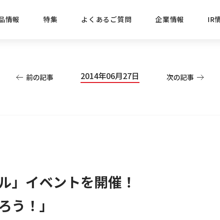
品情報
特集
よくあるご質問
企業情報
IR
経営方針
新商品
IRニュース
ごあいさつ
株式情報
目的
2014年06月27日
前の記事
次の記事
おすす
プレスリリース
ブランド・シリーズでさがす
IRライブラリ
三菱鉛筆のあゆみ
経営情報
総合
懐かし
uniの歴史
会社概要
カテゴリーでさがす
IRカレンダー
事業所・販売会社情報
えんぴ
プロが
えんぴつ工場見学
Lakit
ル」イベントを開催！
ろう！」