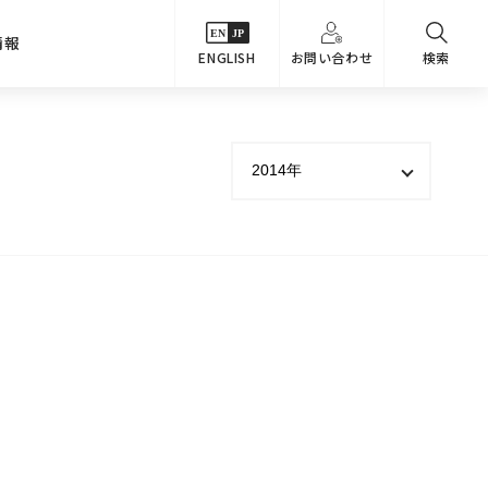
情報
ENGLISH
お問い合わせ
検索
・シーンでさがす
主要関係会社
めコンテンツ
カタログ
事業内容
のオマケ図鑑
サステナビリティ
つなんでもQ＆A
採用情報
教えるテクニック集