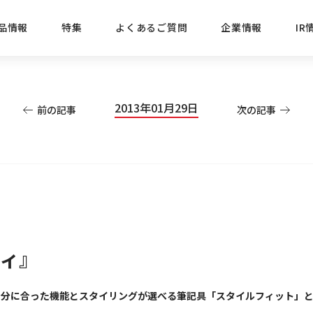
品情報
特集
よくあるご質問
企業情報
IR
経営方針
新商品
IRニュース
ごあいさつ
株式情報
目的
2013年01月29日
前の記事
次の記事
おすす
プレスリリース
ブランド・シリーズでさがす
IRライブラリ
三菱鉛筆のあゆみ
経営情報
総合
懐かし
uniの歴史
会社概要
カテゴリーでさがす
IRカレンダー
事業所・販売会社情報
えんぴ
プロが
えんぴつ工場見学
Lakit
ティ』
自分に合った機能とスタイリングが選べる筆記具「スタイルフィット」と