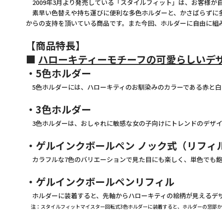
2009年3月より発売している「スタイルフィット」は、お客様が
素早い色替えや持ち運びに便利な多色ホルダーと、かさばらずに多
からの支持を頂いている商品です。また今回、ホルダーに自由に組
【商品特長】
■
ハローキティーモチーフの可愛らしいデ
・5色ホルダー
5色ホルダーには、ハローキティのお馴染みのカラーである赤と白
・3色ホルダー
3色ホルダーは、おしゃれに敏感な女の子向けにトレンドのデザイ
・ゲルインクボールペン ノック式（リフィ
カラフルな7色のバリエーションで見た目にも楽しく、単色でも飽
・ゲルインクボールペンリフィル
ホルダーに装着すると、先軸からハローキティの絵柄が見えるデザ
注：スタイルフィットマイスター回転式3色ホルダーに装着すると、ホルダーの窓部か