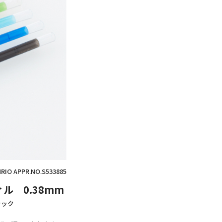
ANRIO APPR.NO.S533885
 0.38mm
ラック