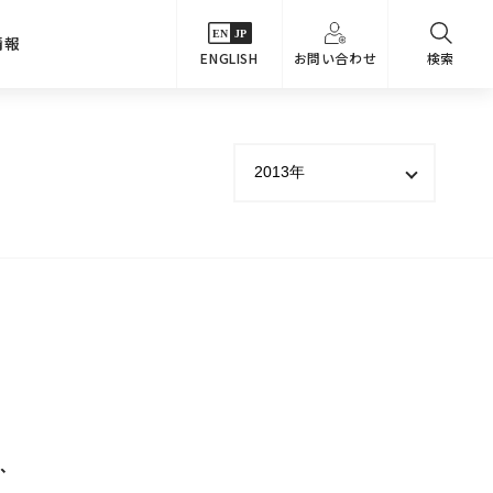
情報
ENGLISH
お問い合わせ
検索
・シーンでさがす
主要関係会社
めコンテンツ
カタログ
事業内容
のオマケ図鑑
サステナビリティ
つなんでもQ＆A
採用情報
教えるテクニック集
、